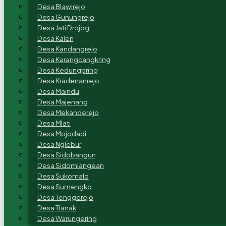
Desa Blawirejo
Desa Gunungrejo
Desa Jati Drojog
Desa Kalen
Desa Kandangrejo
Desa Karangcangkring
Desa Kedungpring
Desa Kradenanrejo
Desa Maindu
Desa Majenang
Desa Mekanderejo
Desa Mlati
Desa Mojodadi
Desa Nglebur
Desa Sidobangun
Desa Sidomlangean
Desa Sukomalo
Desa Sumengko
Desa Tenggerejo
Desa Tlanak
Desa Warungering