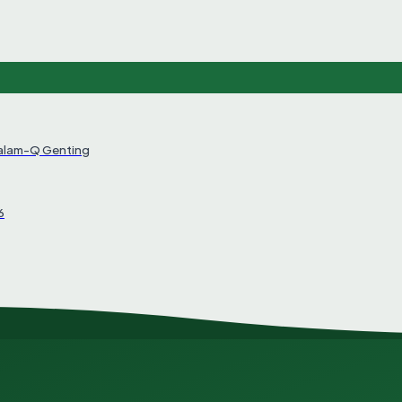
Salam-Q Genting
6