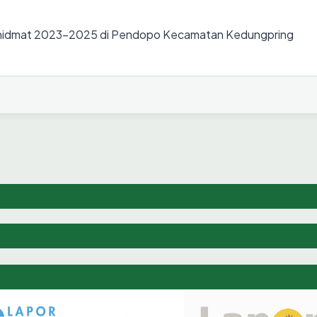
khidmat 2023-2025 di Pendopo Kecamatan Kedungpring
riyyah
h Kembali