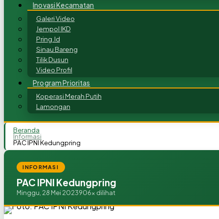
Inovasi Kecamatan
Galeri Video
Jempol IKD
Pring.Id
Sinau Bareng
Tilik Dusun
Video Profil
Program Prioritas
Koperasi Merah Putih
Lamongan
Beranda
Informasi
PAC IPNI Kedungpring
INFORMASI
PAC IPNI Kedungpring
Minggu, 28 Mei 2023
906x dilihat