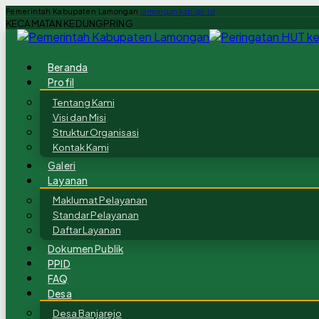
Pemerintah Kabupaten Lamongan
lamongankab.go.id
KECAMATAN KEDUNGPRING
Beranda
Profil
Tentang Kami
Visi dan Misi
Struktur Organisasi
Kontak Kami
Galeri
Layanan
Maklumat Pelayanan
Standar Pelayanan
Daftar Layanan
Dokumen Publik
PPID
FAQ
Desa
Desa Banjarejo