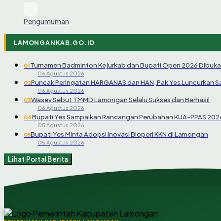
Pengumuman
LAMONGANKAB.GO.ID
Turnamen Badminton Kejurkab dan Bupati Open 2026 Dibuka
01
06 Agustus 2026
Puncak Peringatan HARGANAS dan HAN, Pak Yes Luncurkan 
02
06 Agustus 2026
Wasev Sebut TMMD Lamongan Selalu Sukses dan Berhasil
03
06 Agustus 2026
Bupati Yes Sampaikan Rancangan Perubahan KUA-PPAS 202
04
05 Agustus 2026
Bupati Yes Minta Adopsi Inovasi Biopori KKN di Lamongan
05
05 Agustus 2026
Lihat Portal Berita