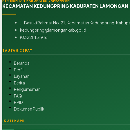
PEMERINTAH KABUPATEN LAMONGAN
KECAMATAN KEDUNGPRING KABUPATEN LAMONGAN
Jl. Basuki Rahmat No. 21, Kecamatan Kedungpring, Kabup
kedungpring@lamongankab.go.id
(0322) 451916
TAUTAN CEPAT
Beranda
Profil
Layanan
Berita
Pengumuman
FAQ
PPID
Dokumen Publik
IKUTI KAMI