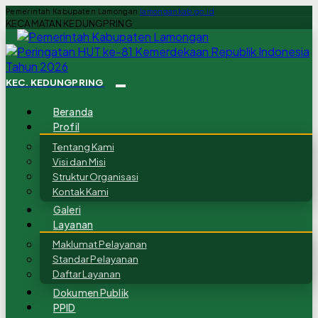
Pemerintah Kabupaten Lamongan
lamongankab.go.id
KECAMATAN KEDUNGPRING
KEC. KEDUNGPRING
Beranda
Profil
Tentang Kami
Visi dan Misi
Struktur Organisasi
Kontak Kami
Galeri
Layanan
Maklumat Pelayanan
Standar Pelayanan
Daftar Layanan
Dokumen Publik
PPID