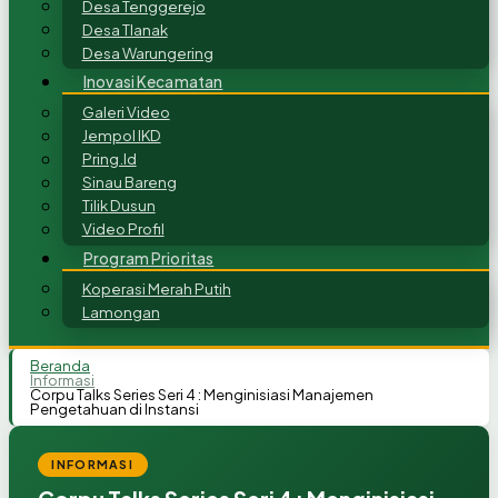
Desa Tenggerejo
Desa Tlanak
Desa Warungering
Inovasi Kecamatan
Galeri Video
Jempol IKD
Pring.Id
Sinau Bareng
Tilik Dusun
Video Profil
Program Prioritas
Koperasi Merah Putih
Lamongan
Beranda
Informasi
Corpu Talks Series Seri 4 : Menginisiasi Manajemen
Pengetahuan di Instansi
INFORMASI