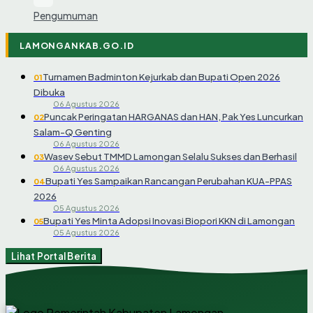
Pengumuman
LAMONGANKAB.GO.ID
Turnamen Badminton Kejurkab dan Bupati Open 2026
01
Dibuka
06 Agustus 2026
Puncak Peringatan HARGANAS dan HAN, Pak Yes Luncurkan
02
Salam-Q Genting
06 Agustus 2026
Wasev Sebut TMMD Lamongan Selalu Sukses dan Berhasil
03
06 Agustus 2026
Bupati Yes Sampaikan Rancangan Perubahan KUA-PPAS
04
2026
05 Agustus 2026
Bupati Yes Minta Adopsi Inovasi Biopori KKN di Lamongan
05
05 Agustus 2026
Lihat Portal Berita