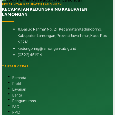
PEMERINTAH KABUPATEN LAMONGAN
KECAMATAN KEDUNGPRING KABUPATEN
LAMONGAN
Jl. Basuki Rahmat No. 21, Kecamatan Kedungpring,
Kabupaten Lamongan, Provinsi Jawa Timur, Kode Pos
62216
kedungpring@lamongankab.go.id
(0322) 451916
TAUTAN CEPAT
Beranda
Profil
Layanan
Berita
Pengumuman
FAQ
PPID