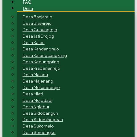
FAQ
Desa
Desa Banjarejo
Desa Blawirejo
Desa Gunungrejo
Desa Jati Drojog
Desa Kalen
Desa Kandangrejo
Desa Karangcangkring
Desa Kedungpring
Desa Kradenanrejo
Desa Maindu
Desa Majenang
Desa Mekanderejo
Desa Mlati
Desa Mojodadi
Desa Nglebur
Desa Sidobangun
Desa Sidomlangean
Desa Sukomalo
Desa Sumengko