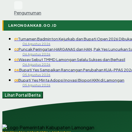
Pengumuman
LAMONGANKAB.GO.ID
Turnamen Badminton Kejurkab dan Bupati Open 2026 Dibuka
01
06 Agustus 2026
Puncak Peringatan HARGANAS dan HAN, Pak Yes Luncurkan 
02
06 Agustus 2026
Wasev Sebut TMMD Lamongan Selalu Sukses dan Berhasil
03
06 Agustus 2026
Bupati Yes Sampaikan Rancangan Perubahan KUA-PPAS 202
04
05 Agustus 2026
Bupati Yes Minta Adopsi Inovasi Biopori KKN di Lamongan
05
05 Agustus 2026
Lihat Portal Berita