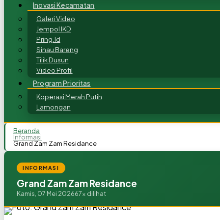
Inovasi Kecamatan
Galeri Video
Jempol IKD
Pring.Id
Sinau Bareng
Tilik Dusun
Video Profil
Program Prioritas
Koperasi Merah Putih
Lamongan
Beranda
Informasi
Grand Zam Zam Residance
INFORMASI
Grand Zam Zam Residance
Kamis, 07 Mei 2026
67x dilihat