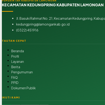
PEMERINTAH KABUPATEN LAMONGAN
KECAMATAN KEDUNGPRING KABUPATEN LAMONGAN
Jl. Basuki Rahmat No. 21, Kecamatan Kedungpring, Kabup
kedungpring@lamongankab.go.id
(0322) 451916
TAUTAN CEPAT
Beranda
Profil
Layanan
Berita
Pengumuman
FAQ
PPID
Dokumen Publik
IKUTI KAMI