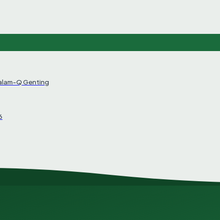
Salam-Q Genting
6