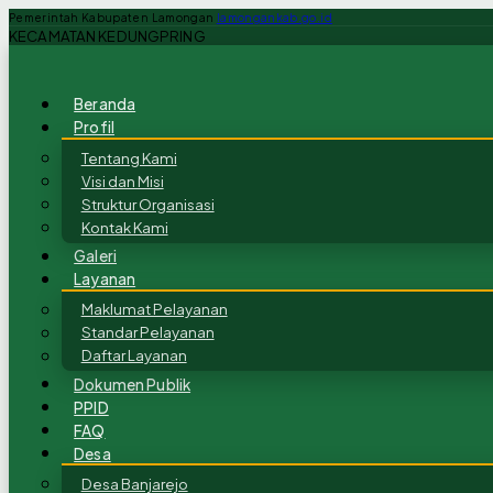
Pemerintah Kabupaten Lamongan
lamongankab.go.id
KECAMATAN KEDUNGPRING
Beranda
Profil
Tentang Kami
Visi dan Misi
Struktur Organisasi
Kontak Kami
Galeri
Layanan
Maklumat Pelayanan
Standar Pelayanan
Daftar Layanan
Dokumen Publik
PPID
FAQ
Desa
Desa Banjarejo