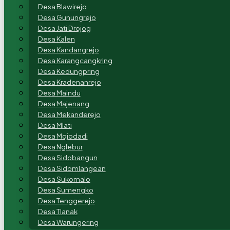
Desa Blawirejo
Desa Gunungrejo
Desa Jati Drojog
Desa Kalen
Desa Kandangrejo
Desa Karangcangkring
Desa Kedungpring
Desa Kradenanrejo
Desa Maindu
Desa Majenang
Desa Mekanderejo
Desa Mlati
Desa Mojodadi
Desa Nglebur
Desa Sidobangun
Desa Sidomlangean
Desa Sukomalo
Desa Sumengko
Desa Tenggerejo
Desa Tlanak
Desa Warungering