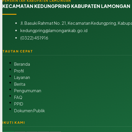
PEMERINTAH KABUPATEN LAMONGAN
KECAMATAN KEDUNGPRING KABUPATEN LAMONGAN
Jl. Basuki Rahmat No. 21, Kecamatan Kedungpring, Kabup
kedungpring@lamongankab.go.id
(0322) 451916
TAUTAN CEPAT
Beranda
Profil
Layanan
Berita
Pengumuman
FAQ
PPID
Dokumen Publik
IKUTI KAMI