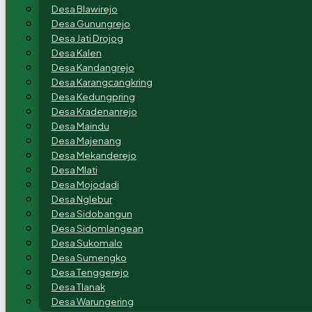
Desa Blawirejo
Desa Gunungrejo
Desa Jati Drojog
Desa Kalen
Desa Kandangrejo
Desa Karangcangkring
Desa Kedungpring
Desa Kradenanrejo
Desa Maindu
Desa Majenang
Desa Mekanderejo
Desa Mlati
Desa Mojodadi
Desa Nglebur
Desa Sidobangun
Desa Sidomlangean
Desa Sukomalo
Desa Sumengko
Desa Tenggerejo
Desa Tlanak
Desa Warungering