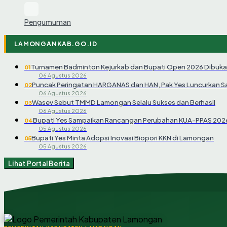
Pengumuman
LAMONGANKAB.GO.ID
Turnamen Badminton Kejurkab dan Bupati Open 2026 Dibuka
01
06 Agustus 2026
Puncak Peringatan HARGANAS dan HAN, Pak Yes Luncurkan 
02
06 Agustus 2026
Wasev Sebut TMMD Lamongan Selalu Sukses dan Berhasil
03
06 Agustus 2026
Bupati Yes Sampaikan Rancangan Perubahan KUA-PPAS 202
04
05 Agustus 2026
Bupati Yes Minta Adopsi Inovasi Biopori KKN di Lamongan
05
05 Agustus 2026
Lihat Portal Berita