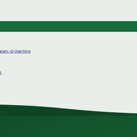
Salam-Q Genting
6