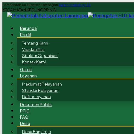
Pemerintah Kabupaten Lamongan
lamongankab.go.id
KECAMATAN KEDUNGPRING
Beranda
Profil
Tentang Kami
Visi dan Misi
Struktur Organisasi
Kontak Kami
Galeri
Layanan
Maklumat Pelayanan
Standar Pelayanan
Daftar Layanan
Dokumen Publik
PPID
FAQ
Desa
Desa Banjarejo