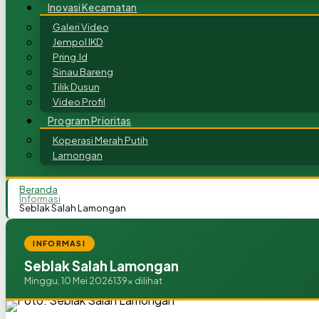
Inovasi Kecamatan
Galeri Video
Jempol IKD
Pring.Id
Sinau Bareng
Tilik Dusun
Video Profil
Program Prioritas
Koperasi Merah Putih
Lamongan
Beranda
Informasi
Seblak Salah Lamongan
INFORMASI
Seblak Salah Lamongan
Minggu, 10 Mei 2026
139x dilihat