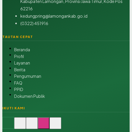
Kabupaten Lamongan, Provinsi Jawa Timur, Kode Pos
62216
kedungpring@lamongankab.go.id
(0322) 451916
TAUTAN CEPAT
Beranda
Profil
Layanan
Berita
Pengumuman
FAQ
PPID
Dokumen Publik
IKUTI KAMI