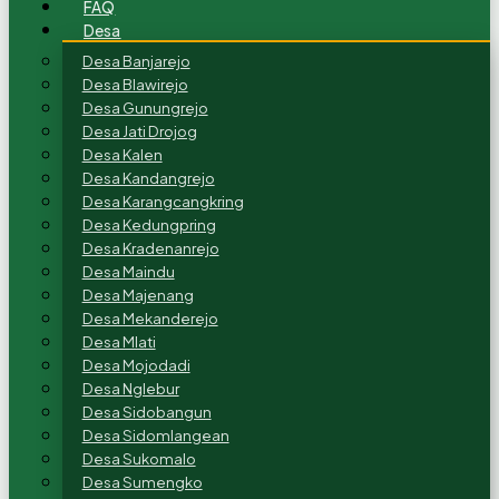
FAQ
Desa
Desa Banjarejo
Desa Blawirejo
Desa Gunungrejo
Desa Jati Drojog
Desa Kalen
Desa Kandangrejo
Desa Karangcangkring
Desa Kedungpring
Desa Kradenanrejo
Desa Maindu
Desa Majenang
Desa Mekanderejo
Desa Mlati
Desa Mojodadi
Desa Nglebur
Desa Sidobangun
Desa Sidomlangean
Desa Sukomalo
Desa Sumengko