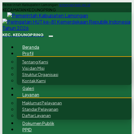
Pemerintah Kabupaten Lamongan
lamongankab.go.id
KECAMATAN KEDUNGPRING
KEC. KEDUNGPRING
Beranda
Profil
Tentang Kami
Visi dan Misi
Struktur Organisasi
Kontak Kami
Galeri
Layanan
Maklumat Pelayanan
Standar Pelayanan
Daftar Layanan
Dokumen Publik
PPID