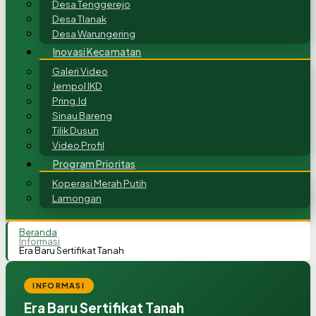
Desa Tenggerejo
Desa Tlanak
Desa Warungering
Inovasi Kecamatan
Galeri Video
Jempol IKD
Pring.Id
Sinau Bareng
Tilik Dusun
Video Profil
Program Prioritas
Koperasi Merah Putih
Lamongan
Beranda
Informasi
Era Baru Sertifikat Tanah
INFORMASI
Era Baru Sertifikat Tanah