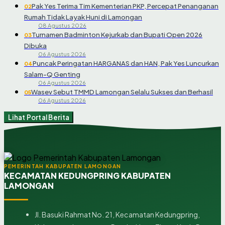
Pak Yes Terima Tim Kementerian PKP, Percepat Penanganan
02
Rumah Tidak Layak Huni di Lamongan
08 Agustus 2026
Turnamen Badminton Kejurkab dan Bupati Open 2026
03
Dibuka
06 Agustus 2026
Puncak Peringatan HARGANAS dan HAN, Pak Yes Luncurkan
04
Salam-Q Genting
06 Agustus 2026
Wasev Sebut TMMD Lamongan Selalu Sukses dan Berhasil
05
06 Agustus 2026
Lihat Portal Berita
PEMERINTAH KABUPATEN LAMONGAN
KECAMATAN KEDUNGPRING KABUPATEN
LAMONGAN
Jl. Basuki Rahmat No. 21, Kecamatan Kedungpring,