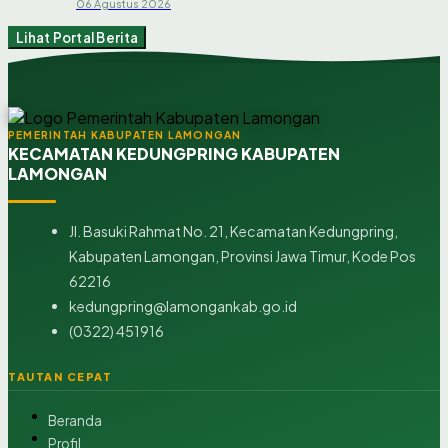
06 Agustus 2026
Lihat Portal Berita
PEMERINTAH KABUPATEN LAMONGAN
KECAMATAN KEDUNGPRING KABUPATEN
LAMONGAN
Jl. Basuki Rahmat No. 21, Kecamatan Kedungpring,
Kabupaten Lamongan, Provinsi Jawa Timur, Kode Pos
62216
kedungpring@lamongankab.go.id
(0322) 451916
TAUTAN CEPAT
Beranda
Profil