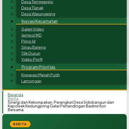
Desa Tenggerejo
Desa Tlanak
Desa Warungering
Inovasi Kecamatan
Galeri Video
Jempol IKD
Pring.Id
Sinau Bareng
Tilik Dusun
Video Profil
Program Prioritas
Koperasi Merah Putih
Lamongan
Beranda
Berita
Sinergi dan Kekompakan, Perangkat Desa Sidobangun dan
Kapolsek Kedungpring Gelar Pertandingan Badminton
Bersama
BERITA