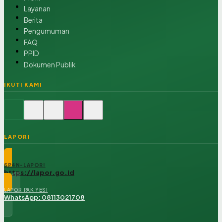
Layanan
Berita
Pengumuman
FAQ
PPID
Dokumen Publik
IKUTI KAMI
LAPOR!
SP4N-LAPOR!
https://lapor.go.id
LAPOR PAK YES!
WhatsApp: 08113021708