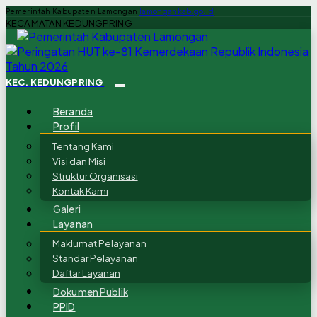
Pemerintah Kabupaten Lamongan
lamongankab.go.id
KECAMATAN KEDUNGPRING
KEC. KEDUNGPRING
Beranda
Profil
Tentang Kami
Visi dan Misi
Struktur Organisasi
Kontak Kami
Galeri
Layanan
Maklumat Pelayanan
Standar Pelayanan
Daftar Layanan
Dokumen Publik
PPID