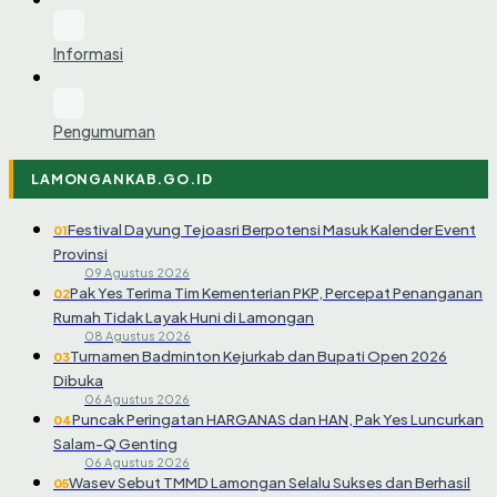
Informasi
Pengumuman
LAMONGANKAB.GO.ID
Festival Dayung Tejoasri Berpotensi Masuk Kalender Event
01
Provinsi
09 Agustus 2026
Pak Yes Terima Tim Kementerian PKP, Percepat Penanganan
02
Rumah Tidak Layak Huni di Lamongan
08 Agustus 2026
Turnamen Badminton Kejurkab dan Bupati Open 2026
03
Dibuka
06 Agustus 2026
Puncak Peringatan HARGANAS dan HAN, Pak Yes Luncurkan
04
Salam-Q Genting
06 Agustus 2026
Wasev Sebut TMMD Lamongan Selalu Sukses dan Berhasil
05