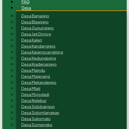
FAQ
Desa
Desa Banjarejo
Desa Blawirejo
Desa Gunungrejo
Desa Jati Drojog
Desa Kalen
Desa Kandangrejo
Desa Karangcangkring
Desa Kedungpring
Desa Kradenanrejo
Desa Maindu
Desa Majenang
Desa Mekanderejo
Desa Mlati
Desa Mojodadi
Desa Nglebur
Desa Sidobangun
Desa Sidomlangean
Desa Sukomalo
Desa Sumengko