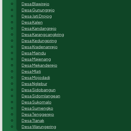
Desa Blawirejo
Desa Gunungrejo
Desa Jati Drojog
Desa Kalen
Desa Kandangrejo
Desa Karangcangkring
Desa Kedungpring
Desa Kradenanrejo
Desa Maindu
Desa Majenang
Desa Mekanderejo
Desa Mlati
Desa Mojodadi
Desa Nglebur
Desa Sidobangun
Desa Sidomlangean
Desa Sukomalo
Desa Sumengko
Desa Tenggerejo
Desa Tlanak
Desa Warungering