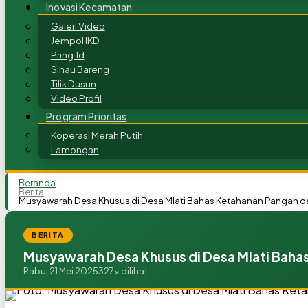
Inovasi Kecamatan
Galeri Video
Jempol IKD
Pring.Id
Sinau Bareng
Tilik Dusun
Video Profil
Program Prioritas
Koperasi Merah Putih
Lamongan
Beranda
Berita
Musyawarah Desa Khusus di Desa Mlati Bahas Ketahanan Pangan d
BERITA
Musyawarah Desa Khusus di Desa Mlati Baha
Rabu, 21 Mei 2025
327x dilihat