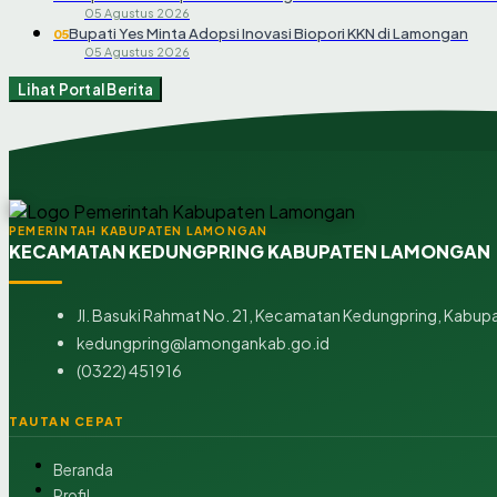
05 Agustus 2026
Bupati Yes Minta Adopsi Inovasi Biopori KKN di Lamongan
05
05 Agustus 2026
Lihat Portal Berita
PEMERINTAH KABUPATEN LAMONGAN
KECAMATAN KEDUNGPRING KABUPATEN LAMONGAN
Jl. Basuki Rahmat No. 21, Kecamatan Kedungpring, Kabup
kedungpring@lamongankab.go.id
(0322) 451916
TAUTAN CEPAT
Beranda
Profil