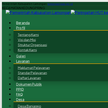
Pemerintah Kabupaten Lamongan
lamongankab.go.id
KECAMATAN KEDUNGPRING
Beranda
Profil
Tentang Kami
Visi dan Misi
Struktur Organisasi
Kontak Kami
Galeri
Layanan
Maklumat Pelayanan
Standar Pelayanan
Daftar Layanan
Dokumen Publik
PPID
FAQ
Desa
Desa Banjarejo