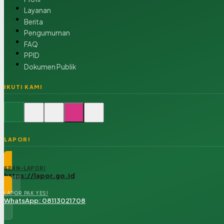
Layanan
Berita
Pengumuman
FAQ
PPID
Dokumen Publik
IKUTI KAMI
LAPOR!
SP4N-LAPOR!
https://lapor.go.id
LAPOR PAK YES!
WhatsApp: 08113021708