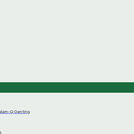
Salam-Q Genting
6