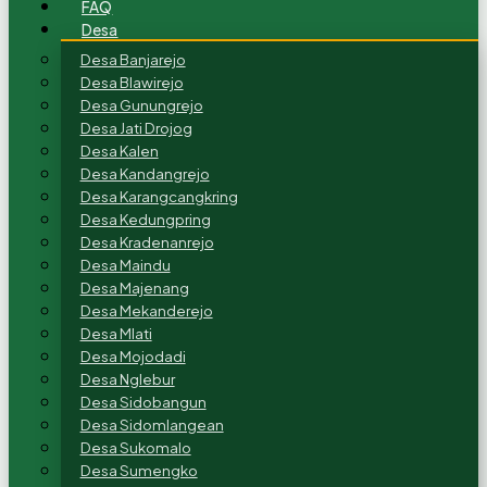
FAQ
Desa
Desa Banjarejo
Desa Blawirejo
Desa Gunungrejo
Desa Jati Drojog
Desa Kalen
Desa Kandangrejo
Desa Karangcangkring
Desa Kedungpring
Desa Kradenanrejo
Desa Maindu
Desa Majenang
Desa Mekanderejo
Desa Mlati
Desa Mojodadi
Desa Nglebur
Desa Sidobangun
Desa Sidomlangean
Desa Sukomalo
Desa Sumengko