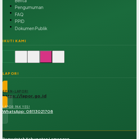
Berita
Pengumuman
FAQ
PPID
Dokumen Publik
IKUTI KAMI
LAPOR!
SP4N-LAPOR!
https://lapor.go.id
LAPOR PAK YES!
WhatsApp: 08113021708