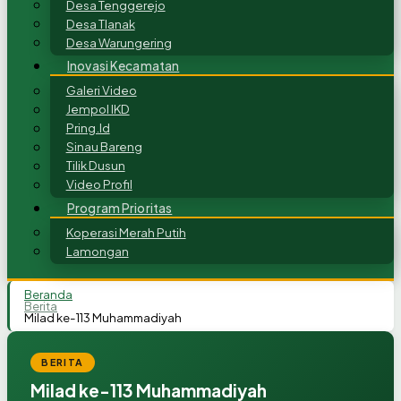
Desa Tenggerejo
Desa Tlanak
Desa Warungering
Inovasi Kecamatan
Galeri Video
Jempol IKD
Pring.Id
Sinau Bareng
Tilik Dusun
Video Profil
Program Prioritas
Koperasi Merah Putih
Lamongan
Beranda
Berita
Milad ke-113 Muhammadiyah
BERITA
Milad ke-113 Muhammadiyah