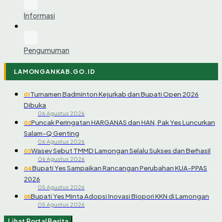
Informasi
Pengumuman
LAMONGANKAB.GO.ID
Turnamen Badminton Kejurkab dan Bupati Open 2026
01
Dibuka
06 Agustus 2026
Puncak Peringatan HARGANAS dan HAN, Pak Yes Luncurkan
02
Salam-Q Genting
06 Agustus 2026
Wasev Sebut TMMD Lamongan Selalu Sukses dan Berhasil
03
06 Agustus 2026
Bupati Yes Sampaikan Rancangan Perubahan KUA-PPAS
04
2026
05 Agustus 2026
Bupati Yes Minta Adopsi Inovasi Biopori KKN di Lamongan
05
05 Agustus 2026
Lihat Portal Berita