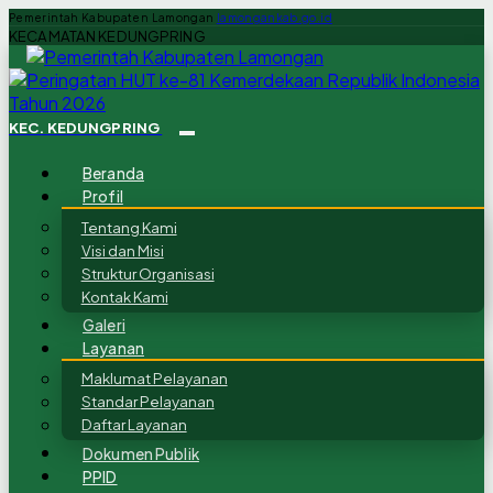
Pemerintah Kabupaten Lamongan
lamongankab.go.id
KECAMATAN KEDUNGPRING
KEC. KEDUNGPRING
Beranda
Profil
Tentang Kami
Visi dan Misi
Struktur Organisasi
Kontak Kami
Galeri
Layanan
Maklumat Pelayanan
Standar Pelayanan
Daftar Layanan
Dokumen Publik
PPID