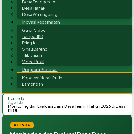
Desa Tenggerejo
Desa Tlanak
Desa Warungering
Inovasi Kecamatan
Galeri Video
Jempol IKD
Pring.Id
Sinau Bareng
Tilik Dusun
Video Profil
Program Prioritas
Koperasi Merah Putih
Lamongan
Beranda
Agenda
Monitoring dan Evaluasi Dana Desa Termin I Tahun 2026 di Desa
Mlati
AGENDA