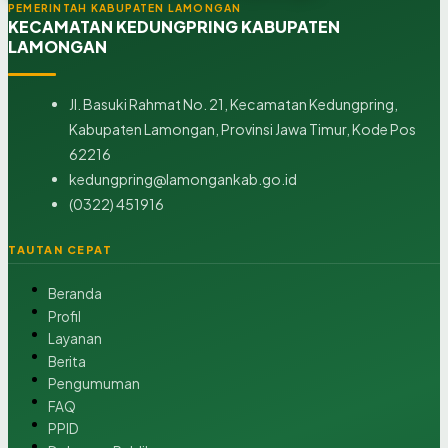
PEMERINTAH KABUPATEN LAMONGAN
KECAMATAN KEDUNGPRING KABUPATEN
LAMONGAN
Jl. Basuki Rahmat No. 21, Kecamatan Kedungpring,
Kabupaten Lamongan, Provinsi Jawa Timur, Kode Pos
62216
kedungpring@lamongankab.go.id
(0322) 451916
TAUTAN CEPAT
Beranda
Profil
Layanan
Berita
Pengumuman
FAQ
PPID