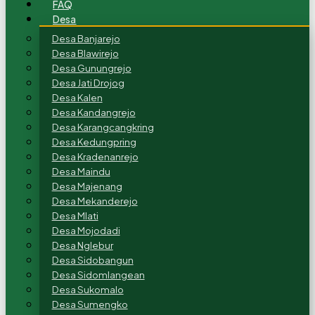
FAQ
Desa
Desa Banjarejo
Desa Blawirejo
Desa Gunungrejo
Desa Jati Drojog
Desa Kalen
Desa Kandangrejo
Desa Karangcangkring
Desa Kedungpring
Desa Kradenanrejo
Desa Maindu
Desa Majenang
Desa Mekanderejo
Desa Mlati
Desa Mojodadi
Desa Nglebur
Desa Sidobangun
Desa Sidomlangean
Desa Sukomalo
Desa Sumengko