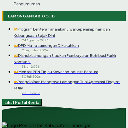
Pengumuman
LAMONGANKAB.GO.ID
Program Lentera Tanamkan Jiwa Kepemimpinan dan
01
Kebangsaan Sejak Dini
04 Agustus 2026
DPD Matra Lamongan Dikukuhkan
02
01 Agustus 2026
Dishub Lamongan Siapkan Pembayaran Retribusi Parkir
03
Nontunai
31 Juli 2026
Menteri PPN Tinjau Kawasan Industri Pantura
04
30 Juli 2026
Pengelolaan Mangrove Lamongan Tuai Apresiasi Tingkat
05
Jatim
29 Juli 2026
Lihat Portal Berita