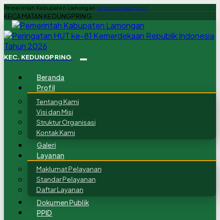
Pemerintah Kabupaten Lamongan
lamongankab.go.id
KECAMATAN KEDUNGPRING
KEC. KEDUNGPRING
Beranda
Profil
Tentang Kami
Visi dan Misi
Struktur Organisasi
Kontak Kami
Galeri
Layanan
Maklumat Pelayanan
Standar Pelayanan
Daftar Layanan
Dokumen Publik
PPID