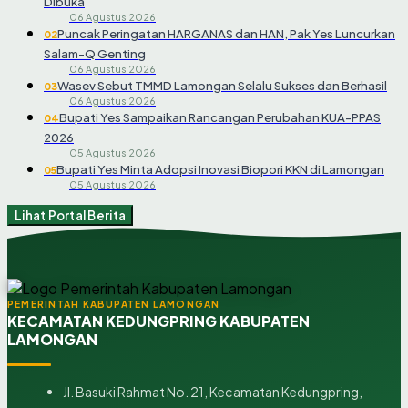
Dibuka
06 Agustus 2026
Puncak Peringatan HARGANAS dan HAN, Pak Yes Luncurkan
02
Salam-Q Genting
06 Agustus 2026
Wasev Sebut TMMD Lamongan Selalu Sukses dan Berhasil
03
06 Agustus 2026
Bupati Yes Sampaikan Rancangan Perubahan KUA-PPAS
04
2026
05 Agustus 2026
Bupati Yes Minta Adopsi Inovasi Biopori KKN di Lamongan
05
05 Agustus 2026
Lihat Portal Berita
PEMERINTAH KABUPATEN LAMONGAN
KECAMATAN KEDUNGPRING KABUPATEN
LAMONGAN
Jl. Basuki Rahmat No. 21, Kecamatan Kedungpring,