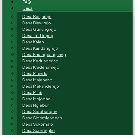
FAQ
Desa
Desa Banjarejo
Desa Blawirejo
Desa Gunungrejo
Desa Jati Drojog
Desa Kalen
Desa Kandangrejo
Desa Karangcangkring
Desa Kedungpring
Desa Kradenanrejo
Desa Maindu
Desa Majenang
Desa Mekanderejo
Desa Mlati
Desa Mojodadi
Desa Nglebur
Desa Sidobangun
Desa Sidomlangean
Desa Sukomalo
Desa Sumengko