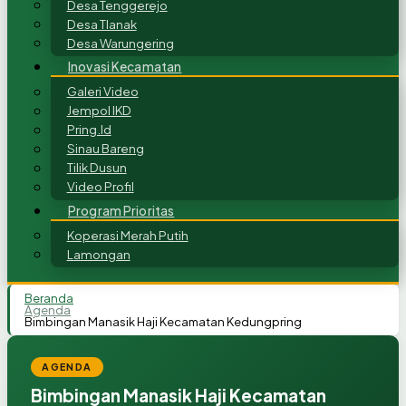
Desa Tenggerejo
Desa Tlanak
Desa Warungering
Inovasi Kecamatan
Galeri Video
Jempol IKD
Pring.Id
Sinau Bareng
Tilik Dusun
Video Profil
Program Prioritas
Koperasi Merah Putih
Lamongan
Beranda
Agenda
Bimbingan Manasik Haji Kecamatan Kedungpring
AGENDA
Bimbingan Manasik Haji Kecamatan