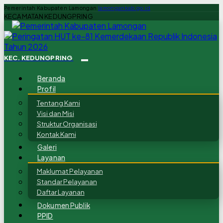
Pemerintah Kabupaten Lamongan
lamongankab.go.id
KECAMATAN KEDUNGPRING
KEC. KEDUNGPRING
Beranda
Profil
Tentang Kami
Visi dan Misi
Struktur Organisasi
Kontak Kami
Galeri
Layanan
Maklumat Pelayanan
Standar Pelayanan
Daftar Layanan
Dokumen Publik
PPID