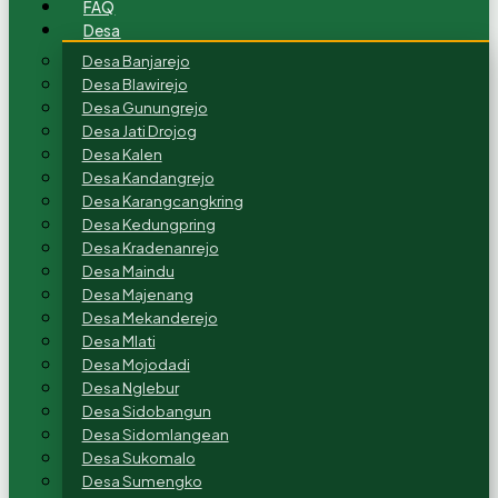
FAQ
Desa
Desa Banjarejo
Desa Blawirejo
Desa Gunungrejo
Desa Jati Drojog
Desa Kalen
Desa Kandangrejo
Desa Karangcangkring
Desa Kedungpring
Desa Kradenanrejo
Desa Maindu
Desa Majenang
Desa Mekanderejo
Desa Mlati
Desa Mojodadi
Desa Nglebur
Desa Sidobangun
Desa Sidomlangean
Desa Sukomalo
Desa Sumengko