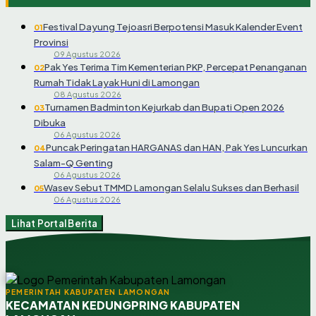
Festival Dayung Tejoasri Berpotensi Masuk Kalender Event
01
Provinsi
09 Agustus 2026
Pak Yes Terima Tim Kementerian PKP, Percepat Penanganan
02
Rumah Tidak Layak Huni di Lamongan
08 Agustus 2026
Turnamen Badminton Kejurkab dan Bupati Open 2026
03
Dibuka
06 Agustus 2026
Puncak Peringatan HARGANAS dan HAN, Pak Yes Luncurkan
04
Salam-Q Genting
06 Agustus 2026
Wasev Sebut TMMD Lamongan Selalu Sukses dan Berhasil
05
06 Agustus 2026
Lihat Portal Berita
PEMERINTAH KABUPATEN LAMONGAN
KECAMATAN KEDUNGPRING KABUPATEN