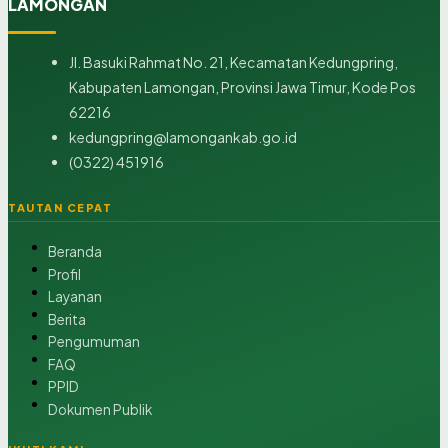
LAMONGAN
Jl. Basuki Rahmat No. 21, Kecamatan Kedungpring,
Kabupaten Lamongan, Provinsi Jawa Timur, Kode Pos
62216
kedungpring@lamongankab.go.id
(0322) 451916
TAUTAN CEPAT
Beranda
Profil
Layanan
Berita
Pengumuman
FAQ
PPID
Dokumen Publik