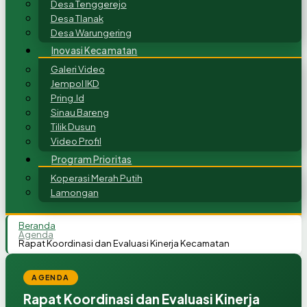
Desa Tenggerejo
Desa Tlanak
Desa Warungering
Inovasi Kecamatan
Galeri Video
Jempol IKD
Pring.Id
Sinau Bareng
Tilik Dusun
Video Profil
Program Prioritas
Koperasi Merah Putih
Lamongan
Beranda
Agenda
Rapat Koordinasi dan Evaluasi Kinerja Kecamatan
AGENDA
Rapat Koordinasi dan Evaluasi Kinerja